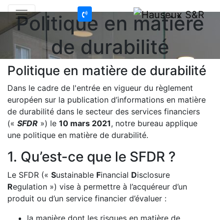
Politique en matière
de durabilité
Politique en matière de durabilité
Dans le cadre de l'entrée en vigueur du règlement
européen sur la publication d’informations en matière
de durabilité dans le secteur des services financiers
(«
SFDR
») le
10 mars 2021
, notre bureau applique
une politique en matière de durabilité.
1. Qu’est-ce que le SFDR ?
Le SFDR («
S
ustainable
F
inancial
D
isclosure
R
egulation ») vise à permettre à l’acquéreur d’un
produit ou d’un service financier d’évaluer :
la manière dont les risques en matière de